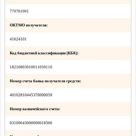
770701001
ОКТМО получателя:
41624101
Код бюджетной классификации (КБК):
18210803010011050110
Номер счета банка получателя средств:
40102810445370000059
Номер казначейского счета:
03100643000000018500